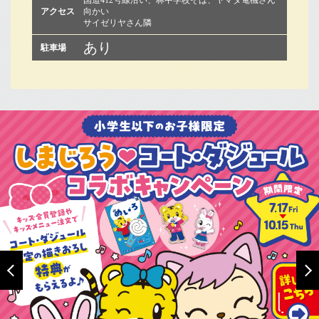
国道412号線沿い、林中学校そば、ヤマダ電機さん
アクセス
向かい
サイゼリヤさん隣
あり
駐車場