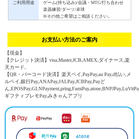
ご利用用途
ゲーム(持ち込み)/会議・MTG/打ち合わせ
楽器練習/ダーツ/卓球
※その他ご希望はご相談ください。
お支払い方法のご案内
【現金】
【クレジット決済】visa,Master,JCB,AMEX,ダイナース,楽
天カード,
【QR・バーコード決済】楽天ペイ,PayPay,au Pay,d払い,メ
ルペイ,銀行Pay,ANAPay,JALPay,JCBPay,Payど
ん,EPOSPay,GLNPayment,pring,FamiPay,atone,BNPJPay,LuVitPa
ギフティプレモPay,みきゃんアプリ