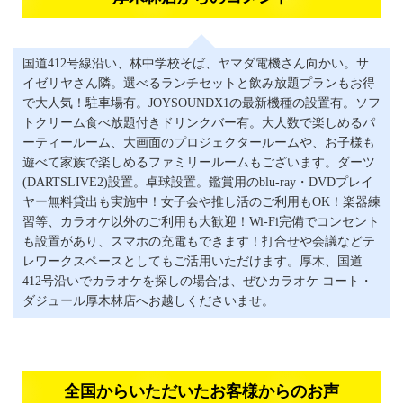
国道412号線沿い、林中学校そば、ヤマダ電機さん向かい。サ
イゼリヤさん隣。選べるランチセットと飲み放題プランもお得
で大人気！駐車場有。JOYSOUNDX1の最新機種の設置有。ソフ
トクリーム食べ放題付きドリンクバー有。大人数で楽しめるパ
ーティールーム、大画面のプロジェクタールームや、お子様も
遊べて家族で楽しめるファミリールームもございます。ダーツ
(DARTSLIVE2)設置。卓球設置。鑑賞用のblu-ray・DVDプレイ
ヤー無料貸出も実施中！女子会や推し活のご利用もOK！楽器練
習等、カラオケ以外のご利用も大歓迎！Wi-Fi完備でコンセント
も設置があり、スマホの充電もできます！打合せや会議などテ
レワークスペースとしてもご活用いただけます。厚木、国道
412号沿いでカラオケを探しの場合は、ぜひカラオケ コート・
ダジュール厚木林店へお越しくださいませ。
全国からいただいたお客様からのお声