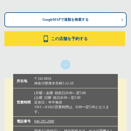
GoogleMAPで道順を検索する
この店舗を予約する
下へ
〒243-0816
所在地
神奈川県厚木市林5-12-10
(月曜～金曜･祝前日)9:00～翌5:00
(土曜･日曜･祝日)8:00～翌5:00
営業時間
定休日：年中無休
※8/1～8/16の営業時間は、8:00〜翌5:00となりま
す。
電話番号
046-295-2888