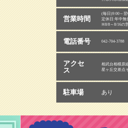
(毎日)9:00～翌6
営業時間
定休日:年中無
※8/8～8/16
電話番号
042-704-3788
アクセ
相武台相模原線
ス
星ヶ丘交差点
駐車場
あり